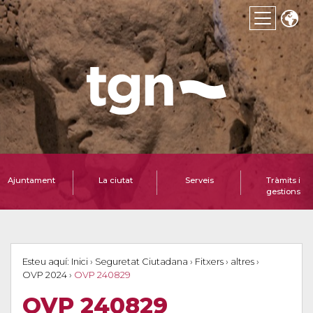
Ajuntament
La ciutat
Serveis
Tràmits i
gestions
Esteu aquí:
Inici
›
Seguretat Ciutadana
›
Fitxers
›
altres
›
OVP 2024
›
OVP 240829
OVP 240829