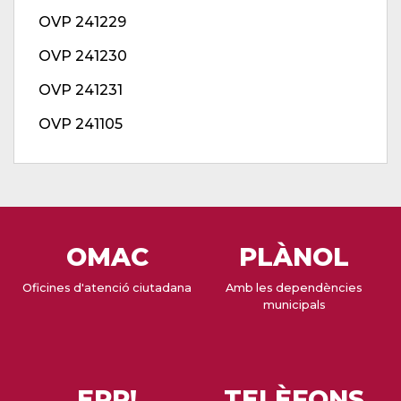
OVP 241229
OVP 241230
OVP 241231
OVP 241105
OMAC
PLÀNOL
Oficines d'atenció ciutadana
Amb les dependències
municipals
EPP!
TELÈFONS