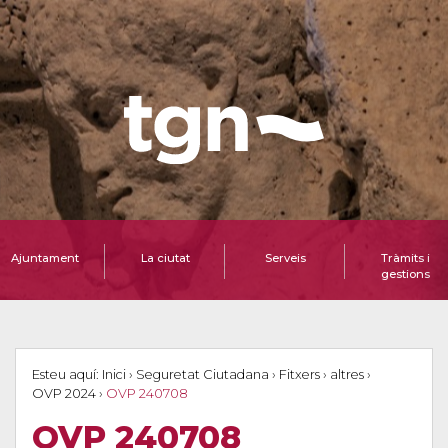
Ajuntament
La ciutat
Serveis
Tràmits i
gestions
Esteu aquí:
Inici
›
Seguretat Ciutadana
›
Fitxers
›
altres
›
OVP 2024
›
OVP 240708
OVP 240708