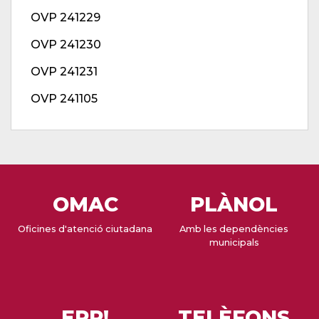
OVP 241229
OVP 241230
OVP 241231
OVP 241105
OMAC
PLÀNOL
Oficines d'atenció ciutadana
Amb les dependències
municipals
EPP!
TELÈFONS