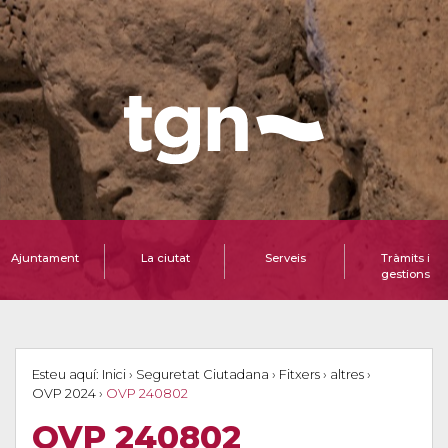
Ajuntament
La ciutat
Serveis
Tràmits i
gestions
Esteu aquí:
Inici
›
Seguretat Ciutadana
›
Fitxers
›
altres
›
OVP 2024
›
OVP 240802
OVP 240802