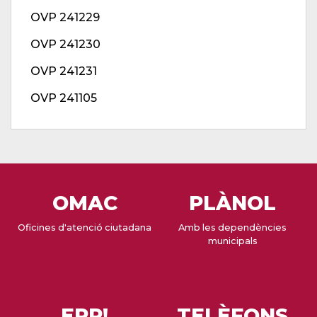
OVP 241229
OVP 241230
OVP 241231
OVP 241105
OMAC
PLÀNOL
Oficines d'atenció ciutadana
Amb les dependències
municipals
EPP!
TELÈFONS