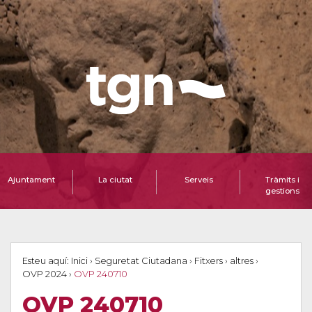
Ajuntament
La ciutat
Serveis
Tràmits i
gestions
Esteu aquí:
Inici
›
Seguretat Ciutadana
›
Fitxers
›
altres
›
OVP 2024
›
OVP 240710
OVP 240710