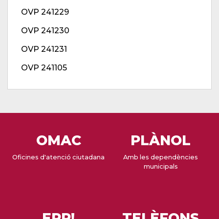
OVP 241229
OVP 241230
OVP 241231
OVP 241105
OMAC
PLÀNOL
Oficines d'atenció ciutadana
Amb les dependències
municipals
EPP!
TELÈFONS