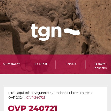
Ajuntament
La ciutat
Serveis
Tràmits i
gestions
Esteu aquí:
Inici
›
Seguretat Ciutadana
›
Fitxers
›
altres
›
OVP 2024
›
OVP 240721
OVP 240721