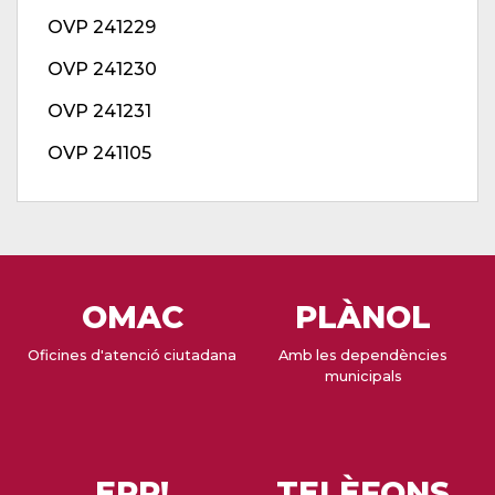
OVP 241229
OVP 241230
OVP 241231
OVP 241105
OMAC
PLÀNOL
Oficines d'atenció ciutadana
Amb les dependències
municipals
EPP!
TELÈFONS