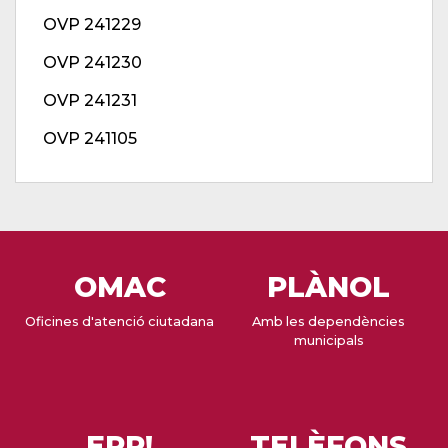
OVP 241229
OVP 241230
OVP 241231
OVP 241105
OMAC
PLÀNOL
Oficines d'atenció ciutadana
Amb les dependències
municipals
EPP!
TELÈFONS