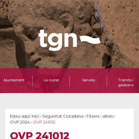
Ajuntament
La ciutat
Serveis
Tràmits i
gestions
Esteu aquí:
Inici
›
Seguretat Ciutadana
›
Fitxers
›
altres
›
OVP 2024
›
OVP 241012
OVP 241012