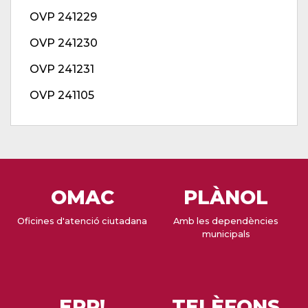
OVP 241229
OVP 241230
OVP 241231
OVP 241105
OMAC
PLÀNOL
Oficines d'atenció ciutadana
Amb les dependències
municipals
EPP!
TELÈFONS