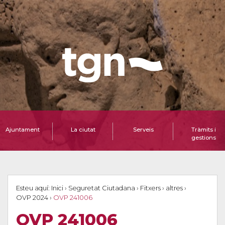
Ajuntament
La ciutat
Serveis
Tràmits i
gestions
Esteu aquí:
Inici
›
Seguretat Ciutadana
›
Fitxers
›
altres
›
OVP 2024
›
OVP 241006
OVP 241006